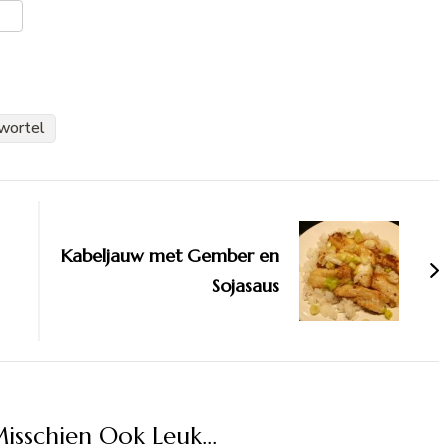
er
len
wortel
Kabeljauw met Gember en
Sojasaus
Misschien Ook Leuk...