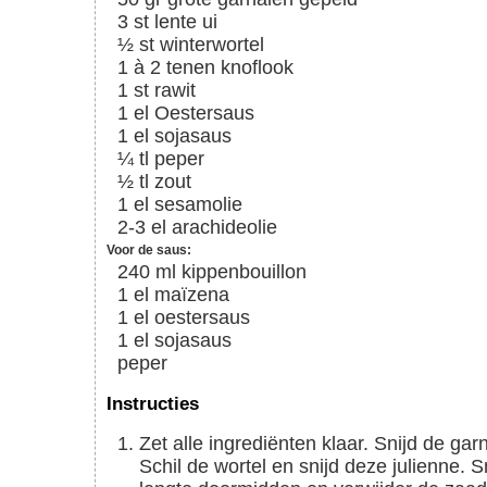
3
st
lente ui
½
st
winterwortel
1 à 2
tenen
knoflook
1
st
rawit
1
el
Oestersaus
1
el
sojasaus
¼
tl
peper
½
tl
zout
1
el
sesamolie
2-3
el
arachideolie
Voor de saus:
240
ml
kippenbouillon
1
el
maïzena
1
el
oestersaus
1
el
sojasaus
peper
Instructies
Zet alle ingrediënten klaar. Snijd de garnalen in kleine stukjes. Pel en snipper de knoflook.
Schil de wortel en snijd deze julienne. Sn