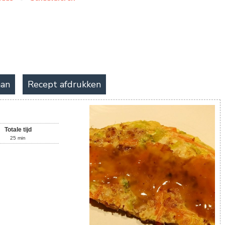
aan
Recept afdrukken
Totale tijd
25
min