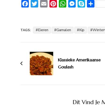
Facebook
Twitter
Email
Pinterest
WhatsApp
Messeng
Skype
De
Eieren
Garnalen
Kip
Winter
TAGS:
Bericht
navigatie
Klassieke Amerikaanse
Goulash
Dit Vind Je 