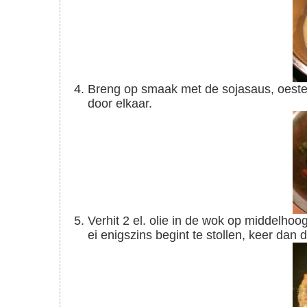
Breng op smaak met de sojasaus, oestersaus, peper, sesamolie en zout. Meng alles goed
door elkaar.
Verhit 2 el. olie in de wok op middelhoog vuur en voeg de inhoud van de kom toe. Zodra het
ei enigszins begint te stollen, keer da