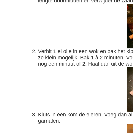
lengte doormidden en verwijder de zaadje
Verhit 1 el olie in een wok en bak het kipgehakt rul. Heb je geen kipgehakt snijd dan kippendij
zo klein mogelijk. Bak 1 à 2 minuten. V
nog een minuut of 2. Haal dan uit de wo
Kluts in een kom de eieren. Voeg dan alle gesneden groentes toe met de gebakken kip en
garnalen.