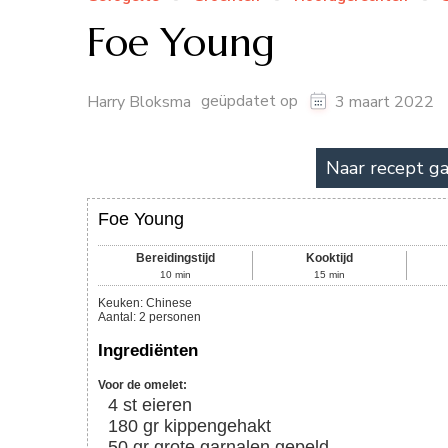
Foe Young
geüpdatet op
Harry Bloksma
3 maart 2022
Naar recept g
Foe Young
Bereidingstijd
Kooktijd
10
min
15
min
Keuken:
Chinese
Aantal
:
2
personen
Ingrediënten
Voor de omelet:
4
st
eieren
180
gr
kippengehakt
50
gr
grote garnalen gepeld