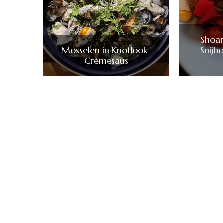
Shoa
Mosselen in Knoflook-
Snijb
Crèmesaus