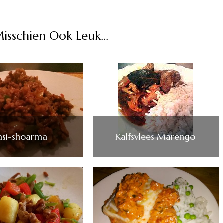
Misschien Ook Leuk...
asi-shoarma
Kalfsvlees Marengo