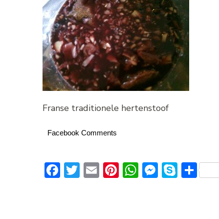
Franse traditionele hertenstoof
Facebook Comments
Facebook
Twitter
Email
Pinterest
WhatsApp
Messeng
Skype
De