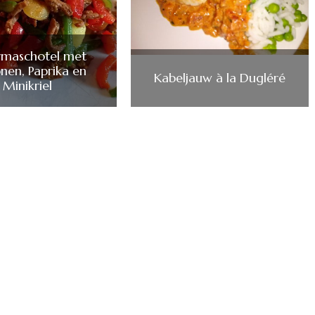
rmaschotel met
onen, Paprika en
Kabeljauw à la Dugléré
Minikriel