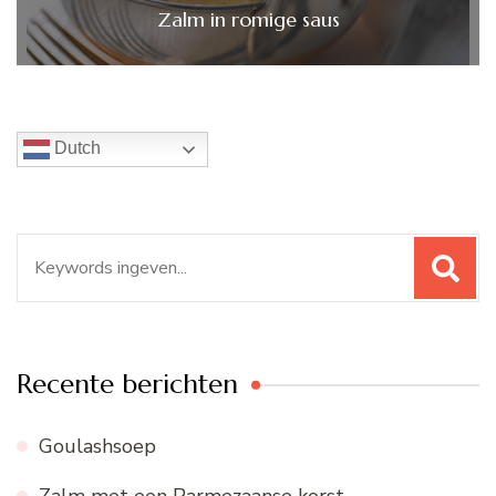
Zalm in romige saus
Dutch
Zoeken
naar:
Recente berichten
Goulashsoep
Zalm met een Parmezaanse korst