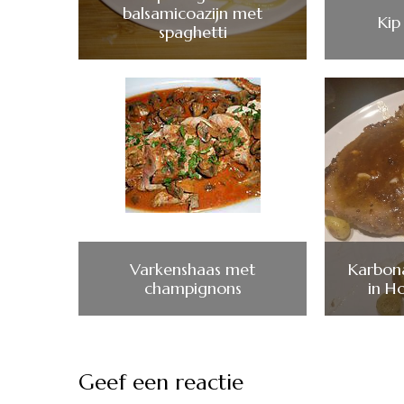
balsamicoazijn met
Kip
spaghetti
Varkenshaas met
Karbon
champignons
in H
Geef een reactie