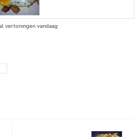
tal vertoningen vandaag
er
len