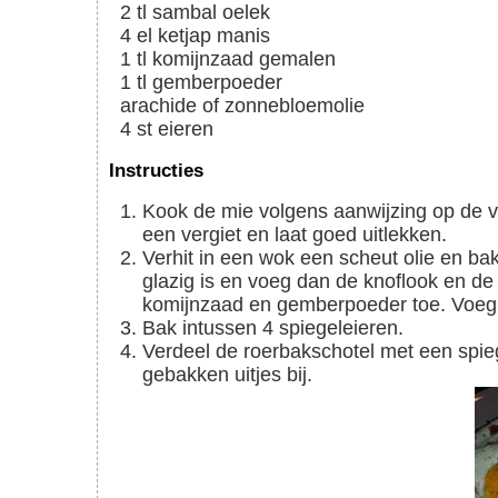
2
tl
sambal oelek
4
el
ketjap manis
1
tl
komijnzaad gemalen
1
tl
gemberpoeder
arachide of zonnebloemolie
4
st
eieren
Instructies
Kook de mie volgens aanwijzing op de verpakking. Zodra de mie gaar is giet deze af d.m.v.
een vergiet en laat goed uitlekken.
Verhit in een wok een scheut olie en bak de vleesreepjes aan. Voeg de ui toe. Bak totdat deze
glazig is en voeg dan de knoflook en de
komijnzaad en gemberpoeder toe. Voeg d
Bak intussen 4 spiegeleieren.
Verdeel de roerbakschotel met een spiegelei over de borden. Geef er eventueel pindasaus en
gebakken uitjes bij.