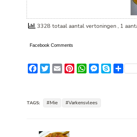
3328 totaal aantal vertoningen
, 1 aan
Facebook Comments
Facebook
Twitter
Email
Pinterest
WhatsApp
Messeng
Skype
De
Mie
Varkensvlees
TAGS:
Bericht
navigatie