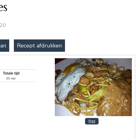
es
020
aan
Recept afdrukken
Totale tijd
35
min
Print