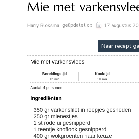
Mie met varkensvle
geüpdatet op
Harry Bloksma
17 augustus 2
Naar recept g
Mie met varkensvlees
Bereidingstijd
Kooktijd
15
min
20
min
Aantal
:
4
personen
Ingrediënten
350
gr
varkensfilet in reepjes gesneden
250
gr
mienestjes
1
st
rode ui gesnipperd
1
teentje
knoflook gesnipperd
400
gr
wokgroenten naar keuze