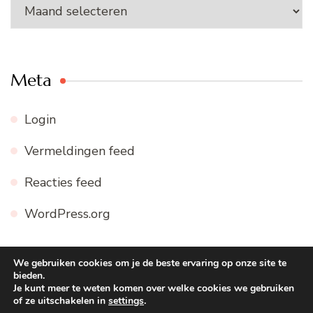
Archieven
Meta
Login
Vermeldingen feed
Reacties feed
WordPress.org
We gebruiken cookies om je de beste ervaring op onze site te
bieden.
© Copyright 2026
WWW.FIJNE-RECEPTEN.NL
. Alle
Je kunt meer te weten komen over welke cookies we gebruiken
of ze uitschakelen in
settings
.
rechten voorbehouden.
Blossom Recipe | Ontwikkeld door