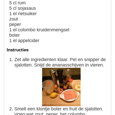
5
cl
rum
5
cl
sojasaus
1
el
rietsuiker
zout
peper
1
el
colombo kruidenmengsel
boter
1
el
appelcider
Instructies
Zet alle ingredienten klaar. Pel en snipper de
sjalotten. Snijd de ananasschijven in vieren.
Smelt een klontje boter en fruit de sjalotten.
Voeg wat zout, peper, het columbo