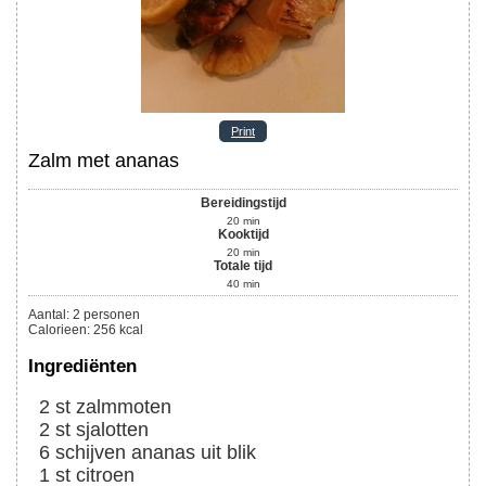
Print
Zalm met ananas
Bereidingstijd
20
min
Kooktijd
20
min
Totale tijd
40
min
Aantal
:
2
personen
Calorieen
:
256
kcal
Ingrediënten
2
st
zalmmoten
2
st
sjalotten
6
schijven
ananas uit blik
1
st
citroen