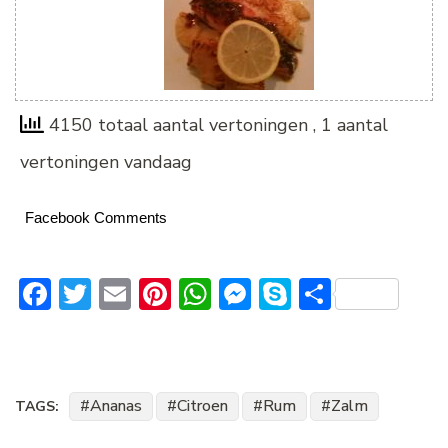
4150 totaal aantal vertoningen
, 1 aantal
vertoningen vandaag
Facebook Comments
Facebook
Twitter
Email
Pinterest
WhatsApp
Messenger
Skype
Delen
Ananas
Citroen
Rum
Zalm
TAGS: