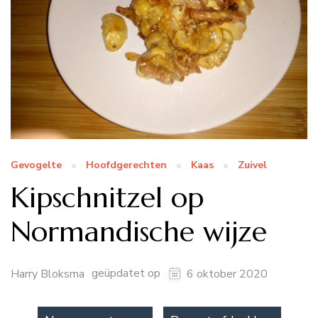
Gevogelte
Hoofdgerechten
Kaas
Zuivel
Kipschnitzel op
Normandische wijze
geüpdatet op
Harry Bloksma
6 oktober 2020