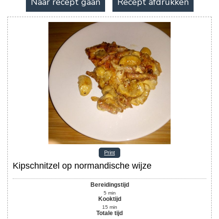
Naar recept gaan
Recept afdrukken
Print
Kipschnitzel op normandische wijze
Bereidingstijd
5
min
Kooktijd
15
min
Totale tijd