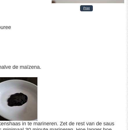
Print
puree
ehalve de maïzena.
s minimaal 30 minute marineren. Hoe langer hoe