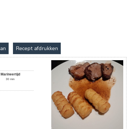
i
aan
Recept afdrukken
Marineertijd
30
min