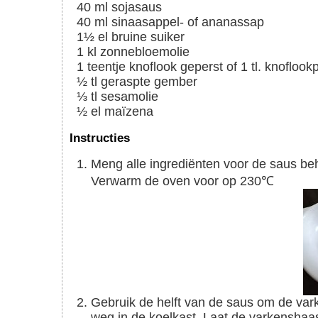
40
ml
sojasaus
40
ml
sinaasappel- of ananassap
1½
el
bruine suiker
1
kl
zonnebloemolie
1
teentje
knoflook geperst of 1 tl. knoflook
½
tl
geraspte gember
⅓
tl
sesamolie
½
el
maïzena
Instructies
Meng alle ingrediënten voor de saus b
Verwarm de oven voor op 230℃
Gebruik de helft van de saus om de varkenshaas in te marineren. Zet de rest van de saus
weg in de koelkast. Laat de varkenshaa