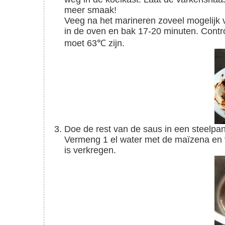
meer smaak!
Veeg na het marineren zoveel mogelijk van de marinade van het vlees af. Zet de ovenschaal
in de oven en bak 17-20 minuten. Cont
moet 63℃ zijn.
Doe de rest van de saus in een steelpannetje met 2 el. water. Breng zachtjes aan de kook.
Vermeng 1 el water met de maïzena en vo
is verkregen.