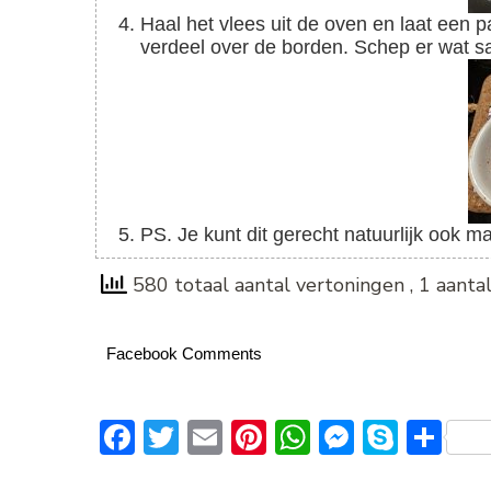
Haal het vlees uit de oven en laat een paar minuten rusten. Snijd het vlees in plakken en
verdeel over de borden. Schep er wat sau
PS. Je kunt dit gerecht natuurlijk ook m
580 totaal aantal vertoningen
, 1 aant
Facebook Comments
Facebook
Twitter
Email
Pinterest
WhatsApp
Messeng
Skype
De