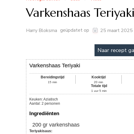
Varkenshaas Teriyak
geüpdatet op
Harry Bloksma
25 maart 2025
Naar recept g
Varkenshaas Teriyaki
Bereidingstijd
Kooktijd
15
min
20
min
Totale tijd
1
uur
5
min
Keuken:
Aziatisch
Aantal
:
2
personen
Ingrediënten
200
gr
varkenshaas
Teriyakisaus: