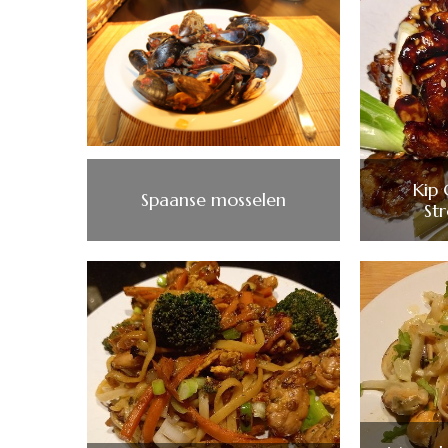
Kip
Spaanse mosselen
St