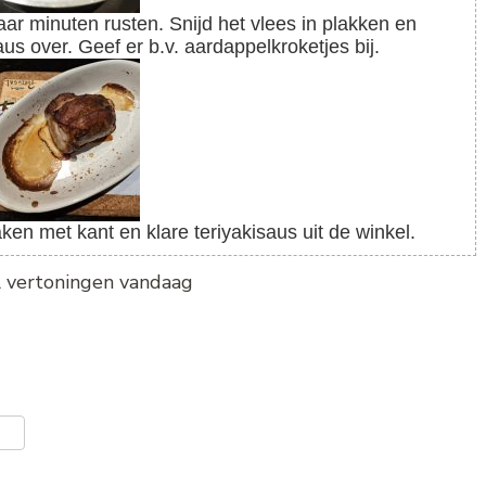
s over. Geef er b.v. aardappelkroketjes bij.
aken met kant en klare teriyakisaus uit de winkel.
al vertoningen vandaag
er
len