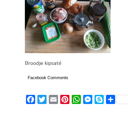
Broodje kipsaté
Facebook Comments
Facebook
Twitter
Email
Pinterest
WhatsApp
Messeng
Skype
De