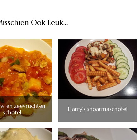
Misschien Ook Leuk...
uw en zeevruchten
Harry’s shoarmaschotel
schotel