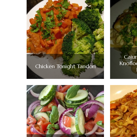
Caju
Knoflo
Chicken Tonight Tandori