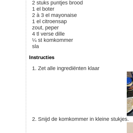
2
stuks
puntjes brood
1
el
boter
2 à 3
el
mayonaise
1
el
citroensap
zout, peper
4
tl
verse dille
¼
st
komkommer
sla
Instructies
Zet alle ingrediënten klaar
Snijd de komkommer in kleine stukjes.