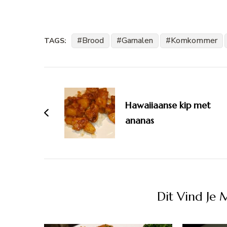
Brood
Garnalen
Komkommer
TAGS:
Bericht
navigatie
Hawaiiaanse kip met
ananas
Dit Vind Je 