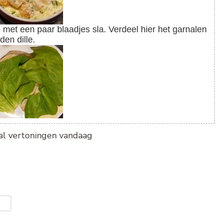
en dille.
tal vertoningen vandaag
er
len