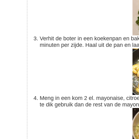
Verhit de boter in een koekenpan en bak de garnalen aan beide zijden gedurende maximaal 3
minuten per zijde. Haal uit de pan en laa
Meng in een kom 2 el. mayonaise, citroensap, garnalen en komkommer. Vind je het mengsel
te dik gebruik dan de rest van de mayo