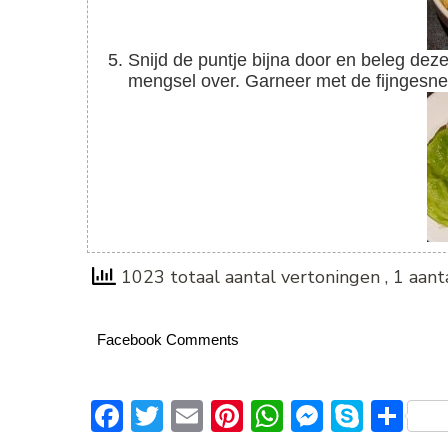
Snijd de puntje bijna door en beleg deze met een paar blaadjes sla. Verdeel hier het garnalen
mengsel over. Garneer met de fijngesned
1023 totaal aantal vertoningen
, 1 aan
Facebook Comments
Facebook
Twitter
Email
Pinterest
WhatsApp
Messeng
Skype
De