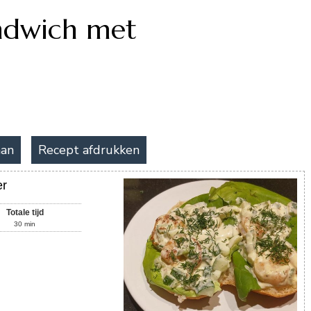
ndwich met
aan
Recept afdrukken
er
Totale tijd
30
min