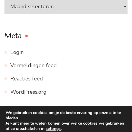
Archieven
Meta
Login
Vermeldingen feed
Reacties feed
WordPress.org
We gebruiken cookies om je de beste ervaring op onze site te
bieden.
© Copyright 2026
WWW.FIJNE-RECEPTEN.NL
. Alle
Je kunt meer te weten komen over welke cookies we gebruiken
of ze uitschakelen in
settings
.
rechten voorbehouden.
Blossom Recipe | Ontwikkeld door