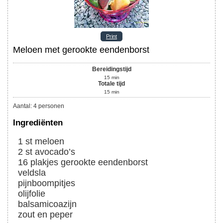
Print
Meloen met gerookte eendenborst
Bereidingstijd
15
min
Totale tijd
15
min
Aantal
:
4
personen
Ingrediënten
1
st
meloen
2
st
avocado’s
16
plakjes
gerookte eendenborst
veldsla
pijnboompitjes
olijfolie
balsamicoazijn
zout en peper