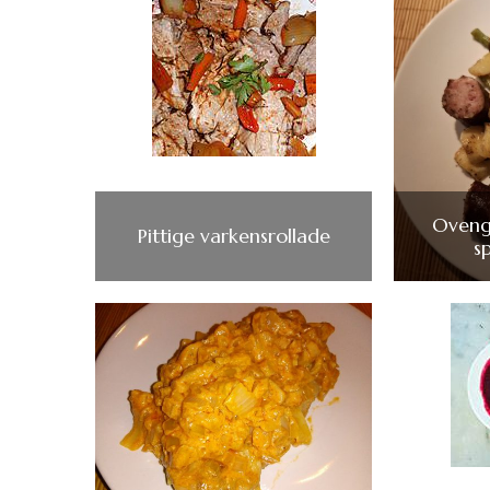
Oveng
Pittige varkensrollade
s