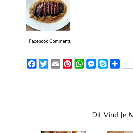
Facebook Comments
Facebook
Twitter
Email
Pinterest
WhatsApp
Messeng
Skype
De
Dit Vind Je 