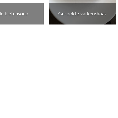
e bietensoep
Gerookte varkenshaas