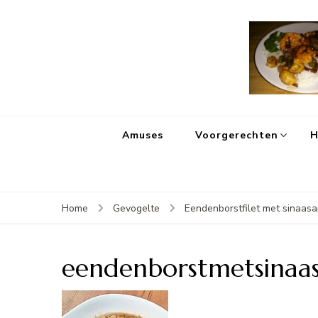
Amuses
Voorgerechten
H
Home
Gevogelte
Eendenborstfilet met sinaas
eendenborstmetsinaa