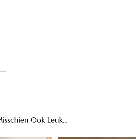
er
len
Misschien Ook Leuk...