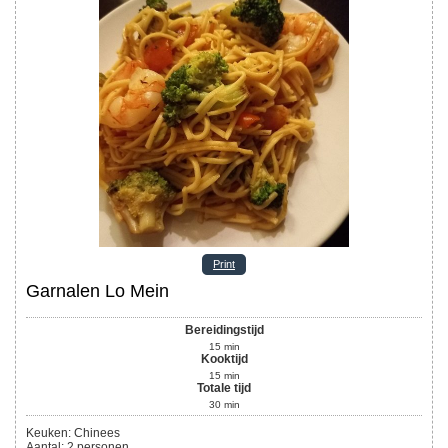
Print
Garnalen Lo Mein
Bereidingstijd
15
min
Kooktijd
15
min
Totale tijd
30
min
Keuken:
Chinees
Aantal
:
2
personen