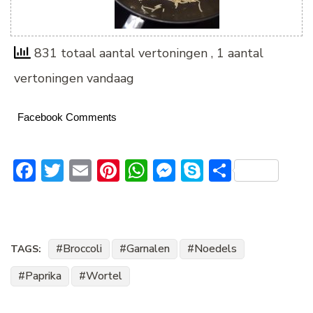
831 totaal aantal vertoningen
, 1 aantal
vertoningen vandaag
Facebook Comments
Facebook
Twitter
Email
Pinterest
WhatsApp
Messenger
Skype
Delen
Broccoli
Garnalen
Noedels
TAGS:
Paprika
Wortel