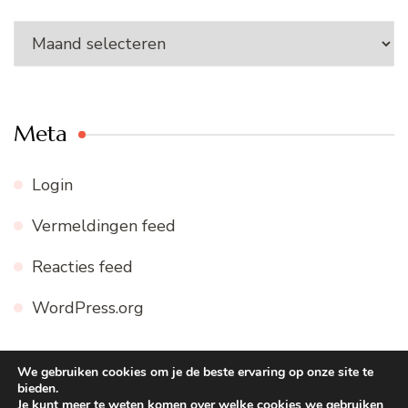
Archieven
Meta
Login
Vermeldingen feed
Reacties feed
WordPress.org
We gebruiken cookies om je de beste ervaring op onze site te
bieden.
© Copyright 2026
WWW.FIJNE-RECEPTEN.NL
. Alle
Je kunt meer te weten komen over welke cookies we gebruiken