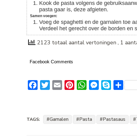
Kook de pasta volgens de gebruiksaanwijzing van de verpakking in gezouten water. Zodra de
pasta gaar is, deze afgieten.
Samen voegen:
Voeg de spaghetti en de garnalen toe a
Verdeel het gerecht over de borden en 
2123 totaal aantal vertoningen
, 1 aan
Facebook Comments
Facebook
Twitter
Email
Pinterest
WhatsApp
Messeng
Skype
De
Garnalen
Pasta
Pastasaus
TAGS: