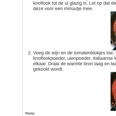
knoflook tot de ui glazig is. Let op dat
deze voor een minuutje mee.
Voeg de wijn en de tomatenblokjes toe. Breng aan de kook. Voeg nu de basilicum,
knoflookpoeder, uienpoeder, Italiaanse 
elkaar. Draai de warmte bron laag en laa
gekookt wordt.
Pasta: