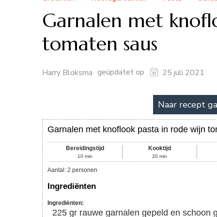
Garnalen met knoflo
tomaten saus
geüpdatet op
Harry Bloksma
25 juli 2021
Naar recept g
Garnalen met knoflook pasta in rode wijn t
Bereidingstijd
Kooktijd
10
min
20
min
Aantal
:
2
personen
Ingrediënten
Ingrediënten:
225
gr
rauwe garnalen gepeld en schoon 