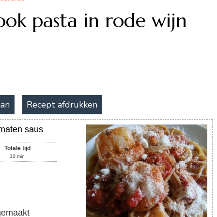
ok pasta in rode wijn
aan
Recept afdrukken
omaten saus
Totale tijd
30
min
gemaakt