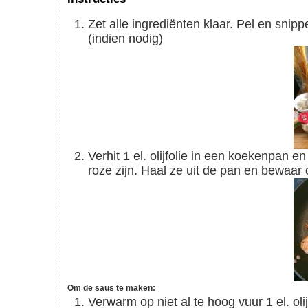
Zet alle ingrediënten klaar. Pel en snipper de ui en de knoflook. Snijd de tomaten in blokjes
(indien nodig)
Verhit 1 el. olijfolie in een koekenpan en bak de garnalen 2 minuten per zijde of tot ze mooi
roze zijn. Haal ze uit de pan en bewaar
Om de saus te maken:
Verwarm op niet al te hoog vuur 1 el. olijfolie in een koekenpan. Fruit hierin de ui en de