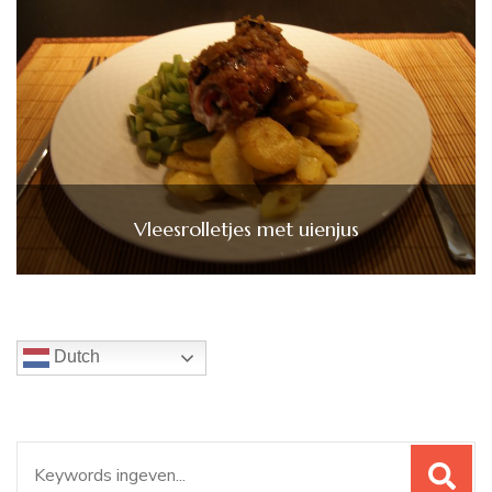
Vleesrolletjes met uienjus
Dutch
Zoeken
naar: