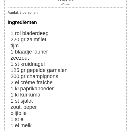
45
min
Aantal
:
2
personen
Ingrediënten
1
rol
bladerdeeg
220
gr
zalmfilet
tijm
1
blaadje
laurier
zeezout
1
st
kruidnagel
125
gr
gepelde garnalen
200
gr
champignons
2
el
crème fraîche
1
kl
paprikapoeder
1
kl
kurkuma
1
st
sjalot
zout, peper
olijfolie
1
st
ei
1
el
melk