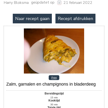
geüpdatet op
Harry Bloksma
21 februari 2022
Naar recept gaan
Recept afdrukken
Print
Zalm, garnalen en champignons in bladerdeeg
Bereidingstijd
15
min
Kooktijd
30
min
Totale tijd